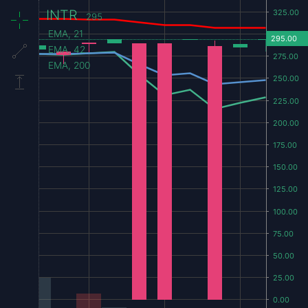
INTR
295
EMA, 21
EMA, 42
EMA, 200